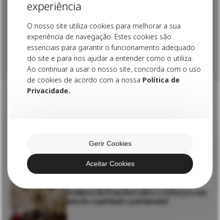
experiência
O nosso site utiliza cookies para melhorar a sua
experiência de navegação. Estes cookies são
essenciais para garantir o funcionamento adequado
do site e para nos ajudar a entender como o utiliza.
Ao continuar a usar o nosso site, concorda com o uso
de cookies de acordo com a nossa
Política de
Privacidade.
Explore outras
categorias
Gerir Cookies
Diocese
Aceitar Cookies
Arcos de Valdevez: Santuário de Nossa
Senhora da Peneda reabre e reforça a sua
missão espiritual e patrimonial