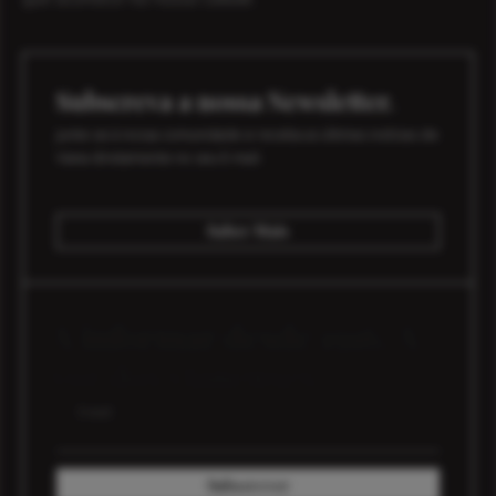
Subscreva a nossa Newsletter.
Junte-se à nossa comunidade e receba as últimas notícias de
Viana diretamente no seu E-mail.
Saber Mais
A informar desde 1916. A
voz dos vianenses.
E-mail
Subscrever