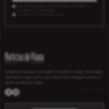
Tomei conhecimento que as newsletters editoriais
poderão conter publicidade.
Li e aceito a
Política de Privacidade
O Notícias de Viana procura ajudar a entender e a sentir, com verdade
e liberdade, o lugar sobre o qual, desde 1916, investiga e escreve: o
distrito de Viana do Castelo.