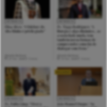
ENTREVISTA
ENTREVISTA
Elisa Alves: “O folclore do
Pe. Tiago Rodrigues: “A
Alto Minho é privilegiado”
liturgia é algo dinâmico… se
a sociedade muda, tem
também novas formas de
compreender como há de
dialogar com Deus.”
Micaela Barbosa
Micaela Barbosa
27 Fev. 2026
5 mins
15 Fev. 2026
3 mins
EXCLUSIVO
ENTREVISTA
ENTREVISTA
Pe. Pablo Lima: “Viver a
João Manuel Duque: “As