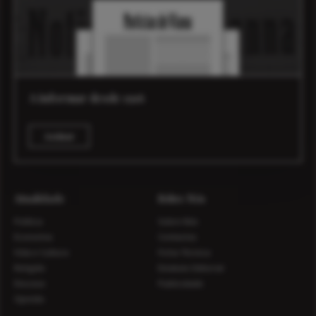
A informar desde 1916
Assinar
Atualidade
Sobre Nós
Política
Sobre Nós
Economia
Contactos
Vida e Cultura
Ficha Técnica
Religião
Estatuto Editorial
Diocese
Publicidade
Opinião