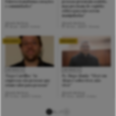
Palavra transforma corações
pessoas procuram sentido,
e comunidades”
mas precisam de espírito
crítico para não serem
manipuladas”
Micaela Barbosa
Micaela Barbosa
28 Jan. 2026
6 mins
30 Dez. 2025
10 mins
EXCLUSIVO
EXCLUSIVO
ENTREVISTA
ENTREVISTA
Tiago Carrilho: “As
Pe. Hugo Alaniz: “Viver em
empresas são pessoas que
Alepo é sobreviver, não
criam valor para pessoas”
viver”
Micaela Barbosa
Micaela Barbosa
15 Dez. 2025
5 mins
3 Dez. 2025
3 mins
…
2
3
17
1