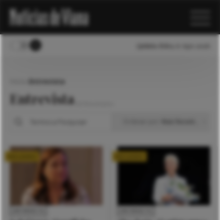
Quinta-feira, 6 Ago 2026
Início
Entrevista
Entrevista
163 Resultados
Mais Recentes
EXCLUSIVO
EXCLUSIVO
ENTREVISTA
ENTREVISTA