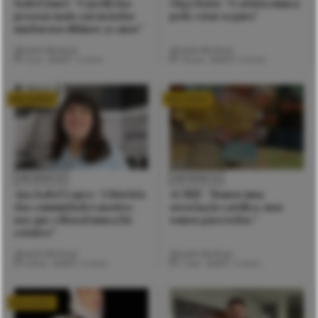
Isabel Jonet: “O perfil das
Olga Roriz: “O artista nunca
pessoas mais carenciadas
pode estar seguro”
mudou nos últimos 30 anos”
Micaela Barbosa
Micaela Barbosa
3 Jul. 2026
5 mins
18 Jun. 2026
6 mins
EXCLUSIVO
EXCLUSIVO
ENTREVISTA
ENTREVISTA
Ana Isabel Lopes: “A história
ACISJF: “Somos uma
das comunidades mostra-
associação católica, mas
nos que o litoral nunca foi
somos para todos.”
estático”
Micaela Barbosa
Micaela Barbosa
6 Mai. 2026
6 mins
7 Abr. 2026
5 mins
EXCLUSIVO