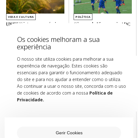
VIDA E CULTURA
POLÍTICA
UNIPVC integra consórcio
Câmara de Viana apoia ADC
europeu que aposta na
de Anha com 170 mil euros
inovação e na resiliência do
para requalificação do
Os cookies melhoram a sua
setor agrícola
espaço desportivo
experiência
Micaela Barbosa
Notícias de Viana
7 Ago. 2026
6 mins
7 Ago. 2026
6 mins
O nosso site utiliza cookies para melhorar a sua
experiência de navegação. Estes cookies são
essenciais para garantir o funcionamento adequado
do site e para nos ajudar a entender como o utiliza.
Opinião
Ao continuar a usar o nosso site, concorda com o uso
de cookies de acordo com a nossa
Política de
Espaço de opinião para reflexões e debates que exploram
análises e pontos de vista variados.
Privacidade.
A Cultura, a
“Fala a PJ, a sua
Tradição e o Culto
conta está em
das Festas e
risco.” Desligue
Romarias do Alto
Gerir Cookies