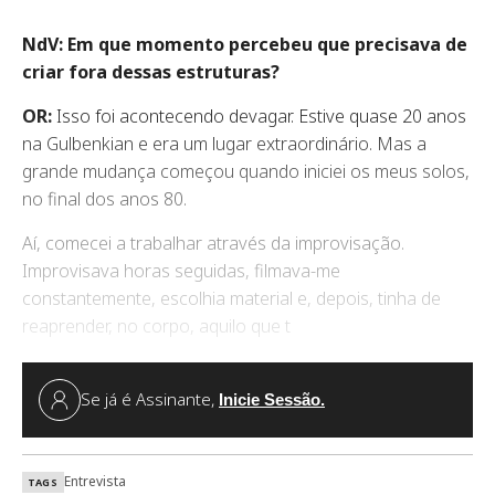
NdV: Em que momento percebeu que precisava de
criar fora dessas estruturas?
OR:
Isso foi acontecendo devagar. Estive quase 20 anos
na Gulbenkian e era um lugar extraordinário. Mas a
grande mudança começou quando iniciei os meus solos,
no final dos anos 80.
Aí, comecei a trabalhar através da improvisação.
Improvisava horas seguidas, filmava-me
constantemente, escolhia material e, depois, tinha de
reaprender, no corpo, aquilo que t
Se já é Assinante,
Inicie Sessão.
Entrevista
TAGS