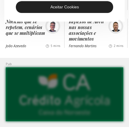
Minho
Aceitar Cookies
Tomás Henrique Antunes
Paula Pratinha
5 mins
4 mins
Notícias que se
Reflexos de Abril
repetem, cenários
nas nossas
que se multiplicam
associações e
movimentos
João Azevedo
Fernando Martins
5 mins
2 mins