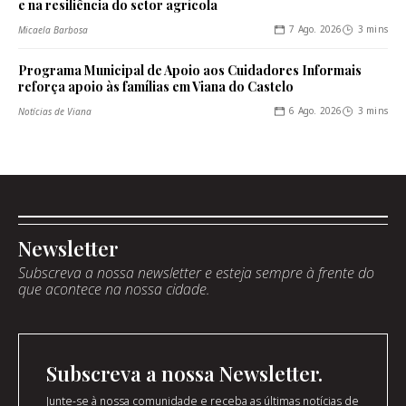
e na resiliência do setor agrícola
7 Ago. 2026
3 mins
Micaela Barbosa
Programa Municipal de Apoio aos Cuidadores Informais
reforça apoio às famílias em Viana do Castelo
6 Ago. 2026
3 mins
Notícias de Viana
Newsletter
Subscreva a nossa newsletter e esteja sempre à frente do
que acontece na nossa cidade.
Subscreva a nossa Newsletter.
Junte-se à nossa comunidade e receba as últimas notícias de