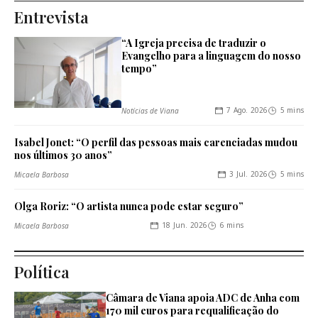
Entrevista
“A Igreja precisa de traduzir o
Evangelho para a linguagem do nosso
tempo”
7 Ago. 2026
5 mins
Notícias de Viana
Isabel Jonet: “O perfil das pessoas mais carenciadas mudou
nos últimos 30 anos”
3 Jul. 2026
5 mins
Micaela Barbosa
Olga Roriz: “O artista nunca pode estar seguro”
18 Jun. 2026
6 mins
Micaela Barbosa
Política
Câmara de Viana apoia ADC de Anha com
170 mil euros para requalificação do