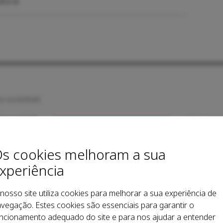
tural.
sa sociedade.
EXCLUSIVO
s cookies melhoram a sua
xperiência
nosso site utiliza cookies para melhorar a sua experiência de
VIDA E CULTURA
POLÍTICA
vegação. Estes cookies são essenciais para garantir o
 Apoio aos
Calor extremo no Alto Minho bate
Viana do C
ncionamento adequado do site e para nos ajudar a entender