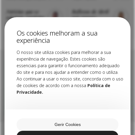
Notícias que se
Reflexos de Abril
repetem, cenários
nas nossas
que se multiplicam
associações e
movimentos
Os cookies melhoram a sua
João Azevedo
Fernando Martins
5 mins
2 mins
experiência
O nosso site utiliza cookies para melhorar a sua
experiência de navegação. Estes cookies são
essenciais para garantir o funcionamento adequado
do site e para nos ajudar a entender como o utiliza.
Ao continuar a usar o nosso site, concorda com o uso
de cookies de acordo com a nossa
Política de
Privacidade.
Gerir Cookies
Explore outras