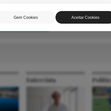
Gerir Cookies
Aceitar Cookies
as categoria
Entrevista
Políti