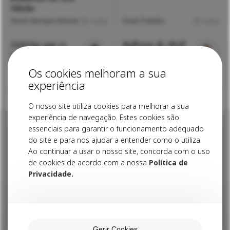
Minho
Tomás Henrique Antunes
Paula Pratinha
5 mins
4 mins
Notícias que se
Reflexos de Abril
repetem, cenários
nas nossas
que se multiplicam
associações e
Os cookies melhoram a sua
movimentos
experiência
João Azevedo
Fernando Martins
5 mins
2 mins
O nosso site utiliza cookies para melhorar a sua
experiência de navegação. Estes cookies são
essenciais para garantir o funcionamento adequado
do site e para nos ajudar a entender como o utiliza.
Ao continuar a usar o nosso site, concorda com o uso
de cookies de acordo com a nossa
Política de
Privacidade.
Gerir Cookies