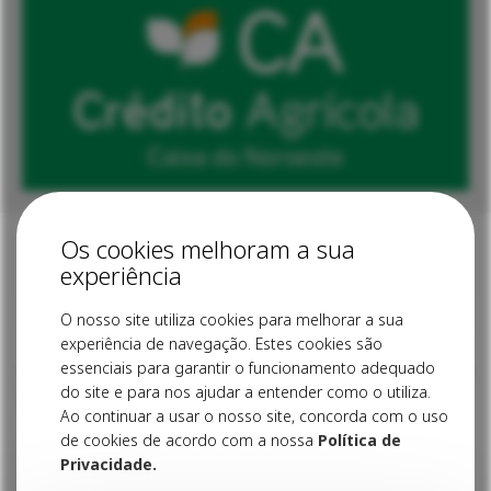
Explore outras
Os cookies melhoram a sua
experiência
categorias
O nosso site utiliza cookies para melhorar a sua
experiência de navegação. Estes cookies são
essenciais para garantir o funcionamento adequado
do site e para nos ajudar a entender como o utiliza.
Diocese
Ao continuar a usar o nosso site, concorda com o uso
de cookies de acordo com a nossa
Política de
Arcos de Valdevez: Santuário de Nossa
Senhora da Peneda reabre e reforça a sua
Privacidade.
missão espiritual e patrimonial