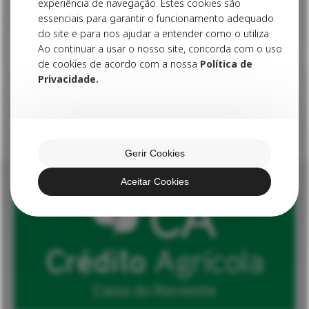
experiência de navegação. Estes cookies são
Romarias do Alto
essenciais para garantir o funcionamento adequado
Minho
do site e para nos ajudar a entender como o utiliza.
Tomás Henrique Antunes
Paula Pratinha
5 mins
4 mins
Ao continuar a usar o nosso site, concorda com o uso
de cookies de acordo com a nossa
Política de
Notícias que se
Reflexos de Abril
Privacidade.
repetem, cenários
nas nossas
que se multiplicam
associações e
movimentos
João Azevedo
Fernando Martins
5 mins
2 mins
Gerir Cookies
Aceitar Cookies