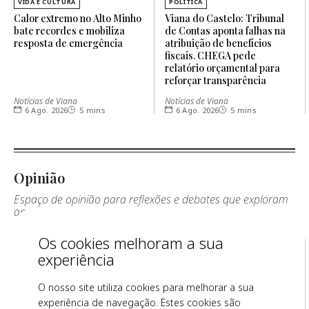
VIDA E CULTURA
POLÍTICA
Calor extremo no Alto Minho
Viana do Castelo: Tribunal
bate recordes e mobiliza
de Contas aponta falhas na
resposta de emergência
atribuição de benefícios
fiscais. CHEGA pede
relatório orçamental para
reforçar transparência
Notícias de Viana
Notícias de Viana
6 Ago. 2026
5 mins
6 Ago. 2026
5 mins
Opinião
Espaço de opinião para reflexões e debates que exploram
análises e pontos de vista variados.
Os cookies melhoram a sua
A Cultura, a
“Fala a PJ, a sua
experiência
Tradição e o Culto
conta está em
das Festas e
risco.” Desligue
Romarias do Alto
O nosso site utiliza cookies para melhorar a sua
Minho
experiência de navegação. Estes cookies são