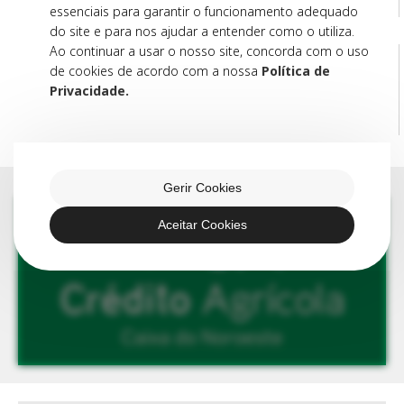
essenciais para garantir o funcionamento adequado
Tomás Henrique Antunes
Paula Pratinha
5 mins
4 mins
do site e para nos ajudar a entender como o utiliza.
Ao continuar a usar o nosso site, concorda com o uso
Notícias que se
Reflexos de Abril
repetem, cenários
nas nossas
de cookies de acordo com a nossa
Política de
que se multiplicam
associações e
Privacidade.
movimentos
João Azevedo
Fernando Martins
5 mins
2 mins
Gerir Cookies
Aceitar Cookies