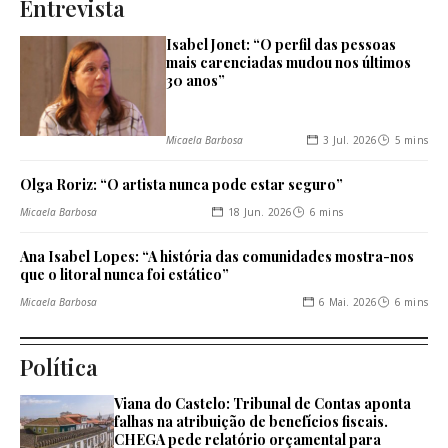
Entrevista
Isabel Jonet: “O perfil das pessoas
mais carenciadas mudou nos últimos
30 anos”
3 Jul. 2026
5 mins
Micaela Barbosa
Olga Roriz: “O artista nunca pode estar seguro”
18 Jun. 2026
6 mins
Micaela Barbosa
Ana Isabel Lopes: “A história das comunidades mostra-nos
que o litoral nunca foi estático”
6 Mai. 2026
6 mins
Micaela Barbosa
Política
Viana do Castelo: Tribunal de Contas aponta
falhas na atribuição de benefícios fiscais.
CHEGA pede relatório orçamental para