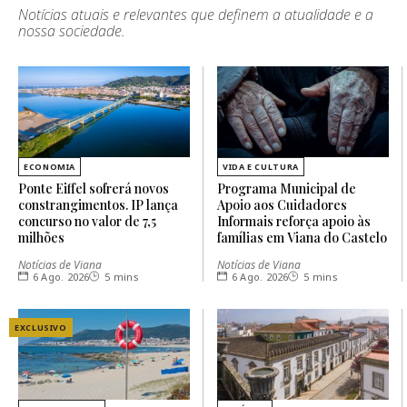
Notícias atuais e relevantes que definem a atualidade e a
nossa sociedade.
ECONOMIA
VIDA E CULTURA
Ponte Eiffel sofrerá novos
Programa Municipal de
constrangimentos. IP lança
Apoio aos Cuidadores
concurso no valor de 7,5
Informais reforça apoio às
milhões
famílias em Viana do Castelo
Notícias de Viana
Notícias de Viana
6 Ago. 2026
5 mins
6 Ago. 2026
5 mins
EXCLUSIVO