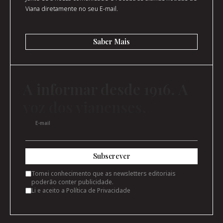
Viana diretamente no seu E-mail.
Saber Mais
A informar desde 1916. A
voz dos vianenses.
E-mail
Subscrever
Tomei conhecimento que as newsletters editoriais
poderão conter publicidade.
Li e aceito a
Política de Privacidade