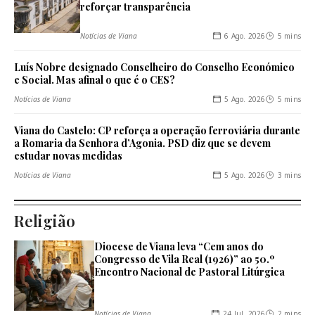
reforçar transparência
6 Ago. 2026
5 mins
Notícias de Viana
Luís Nobre designado Conselheiro do Conselho Económico
e Social. Mas afinal o que é o CES?
5 Ago. 2026
5 mins
Notícias de Viana
Viana do Castelo: CP reforça a operação ferroviária durante
a Romaria da Senhora d’Agonia. PSD diz que se devem
estudar novas medidas
5 Ago. 2026
3 mins
Notícias de Viana
Religião
Diocese de Viana leva “Cem anos do
Congresso de Vila Real (1926)” ao 50.º
Encontro Nacional de Pastoral Litúrgica
24 Jul. 2026
2 mins
Notícias de Viana