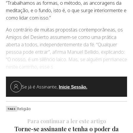
“Trabalhamos as formas, o método, as ancoragens da
meditação, e o fundo, isto é, o que surge interiormente e
como lidar com isso.”
Ao contrário de muitas propostas contemporâneas, os
Amigos del Desierto assumem-se como uma prática
aberta a todos, independentemente da fé. “Qualquer
pessoa pode entrar”, afirma Manuel Bellido, explicando:
“O nosso, é um silêncio laico. Mas, se alguém permanece
neste caminho, esse s
Se já é Assinante,
Inicie Sessão.
Religião
TAGS
Para continuar a ler este artigo
Torne-se assinante e tenha o poder da