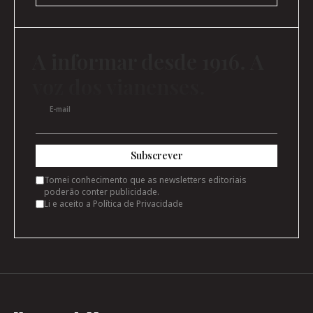
A informar desde 1916. A
voz dos vianenses.
E-mail
Subscrever
Tomei conhecimento que as newsletters editoriais
poderão conter publicidade.
Li e aceito a
Política de Privacidade