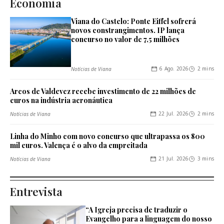
Economia
Viana do Castelo: Ponte Eiffel sofrerá
novos constrangimentos. IP lança
concurso no valor de 7,5 milhões
6 Ago. 2026
2 mins
Notícias de Viana
Arcos de Valdevez recebe investimento de 22 milhões de
euros na indústria aeronáutica
22 Jul. 2026
2 mins
Notícias de Viana
Linha do Minho com novo concurso que ultrapassa os 800
mil euros. Valença é o alvo da empreitada
21 Jul. 2026
3 mins
Notícias de Viana
Entrevista
“A Igreja precisa de traduzir o
Evangelho para a linguagem do nosso