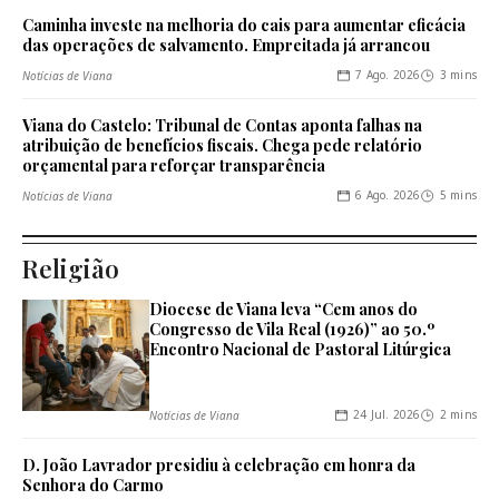
Caminha investe na melhoria do cais para aumentar eficácia
das operações de salvamento. Empreitada já arrancou
7 Ago. 2026
3 mins
Notícias de Viana
Viana do Castelo: Tribunal de Contas aponta falhas na
atribuição de benefícios fiscais. Chega pede relatório
orçamental para reforçar transparência
6 Ago. 2026
5 mins
Notícias de Viana
Religião
Diocese de Viana leva “Cem anos do
Congresso de Vila Real (1926)” ao 50.º
Encontro Nacional de Pastoral Litúrgica
24 Jul. 2026
2 mins
Notícias de Viana
D. João Lavrador presidiu à celebração em honra da
Senhora do Carmo