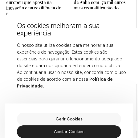
europeu que aposta na
de Anha com 170 mil euros
inovação e na resiliência do
para requalificação do
setor agrícola
espaço desportivo
Micaela Barbosa
Notícias de Viana
Os cookies melhoram a sua
7 Ago. 2026
7 mins
7 Ago. 2026
7 mins
experiência
O nosso site utiliza cookies para melhorar a sua
experiência de navegação. Estes cookies são
Opinião
essenciais para garantir o funcionamento adequado
do site e para nos ajudar a entender como o utiliza.
Espaço de opinião para reflexões e debates que exploram
análises e pontos de vista variados.
Ao continuar a usar o nosso site, concorda com o uso
de cookies de acordo com a nossa
Política de
Privacidade.
A Cultura, a
“Fala a PJ, a sua
Tradição e o Culto
conta está em
das Festas e
risco.” Desligue
Romarias do Alto
Minho
Gerir Cookies
Tomás Henrique Antunes
Paula Pratinha
5 mins
4 mins
Aceitar Cookies
Notícias que se
Reflexos de Abril