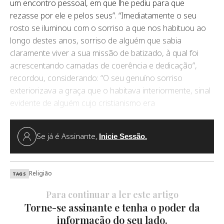
um encontro pessoal, em que lhe pediu para que
rezasse por ele e pelos seus”. “Imediatamente o seu
rosto se iluminou com o sorriso a que nos habituou ao
longo destes anos, sorriso de alguém que sabia
claramente viver a sua missão de batizado, à qual foi
acrescentando camadas de coerência e dedicação”,
recordou, considerando: “O seu genuíno sorriso
exteriorizava a graça que o habitava interiormente, sinal
evidente de alguém cujo cristianismo era
Se já é Assinante,
Inicie Sessão.
Religião
TAGS
Para continuar a ler este artigo
Torne-se assinante e tenha o poder da
informação do seu lado.