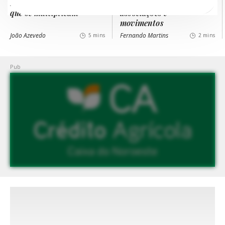
repetem, cenários
nas nossas
que se multiplicam
associações e
movimentos
João Azevedo
Fernando Martins
5 mins
2 mins
Explore outras
categorias