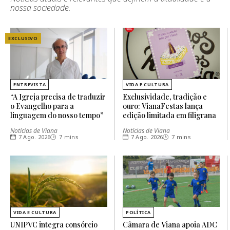
nossa sociedade.
EXCLUSIVO
ENTREVISTA
VIDA E CULTURA
“A Igreja precisa de traduzir
Exclusividade, tradição e
o Evangelho para a
ouro: VianaFestas lança
linguagem do nosso tempo”
edição limitada em filigrana
Notícias de Viana
Notícias de Viana
7 Ago. 2026
7 mins
7 Ago. 2026
7 mins
VIDA E CULTURA
POLÍTICA
UNIPVC integra consórcio
Câmara de Viana apoia ADC