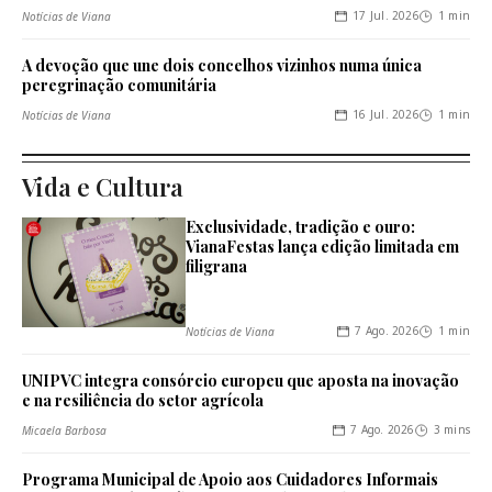
17 Jul. 2026
1 min
Notícias de Viana
A devoção que une dois concelhos vizinhos numa única
peregrinação comunitária
16 Jul. 2026
1 min
Notícias de Viana
Vida e Cultura
Exclusividade, tradição e ouro:
VianaFestas lança edição limitada em
filigrana
7 Ago. 2026
1 min
Notícias de Viana
UNIPVC integra consórcio europeu que aposta na inovação
e na resiliência do setor agrícola
7 Ago. 2026
3 mins
Micaela Barbosa
Programa Municipal de Apoio aos Cuidadores Informais