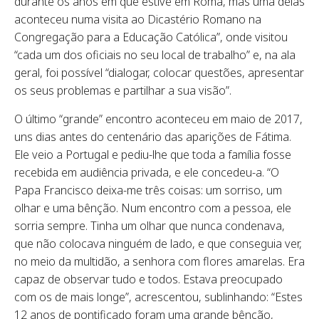
durante os anos em que estive em Roma, mas uma delas
aconteceu numa visita ao Dicastério Romano na
Congregação para a Educação Católica”, onde visitou
“cada um dos oficiais no seu local de trabalho” e, na ala
geral, foi possível “dialogar, colocar questões, apresentar
os seus problemas e partilhar a sua visão”.
O último “grande” encontro aconteceu em maio de 2017,
uns dias antes do centenário das aparições de Fátima.
Ele veio a Portugal e pediu-lhe que toda a família fosse
recebida em audiência privada, e ele concedeu-a. “O
Papa Francisco deixa-me três coisas: um sorriso, um
olhar e uma bênção. Num encontro com a pessoa, ele
sorria sempre. Tinha um olhar que nunca condenava,
que não colocava ninguém de lado, e que conseguia ver,
no meio da multidão, a senhora com flores amarelas. Era
capaz de observar tudo e todos. Estava preocupado
com os de mais longe”, acrescentou, sublinhando: “Estes
12 anos de pontificado foram uma grande bênção,