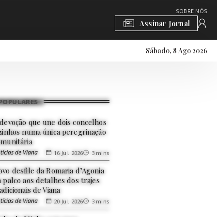
SOBRE NÓS
Assinar Jornal
Sábado, 8 Ago 2026
POPULARES
 devoção que une dois concelhos
izinhos numa única peregrinação
omunitária
tícias de Viana
16 Jul. 2026
3 mins
ovo desfile da Romaria d’Agonia
 palco aos detalhes dos trajes
adicionais de Viana
tícias de Viana
20 Jul. 2026
3 mins