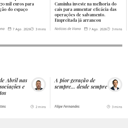
70 mil euros para
Caminha investe na melhoria do
ação do espaço
cais para aumentar eficácia das
operações de salvamento.
Empreitada já arrancou
iana
Notícias de Viana
7 Ago. 2026
3 mins
7 Ago. 2026
3 mins
de Abril nas
A pior geração de
sociações e
sempre… desde sempre
tos
tins
Filipe Fernandes
2 mins
3 mins