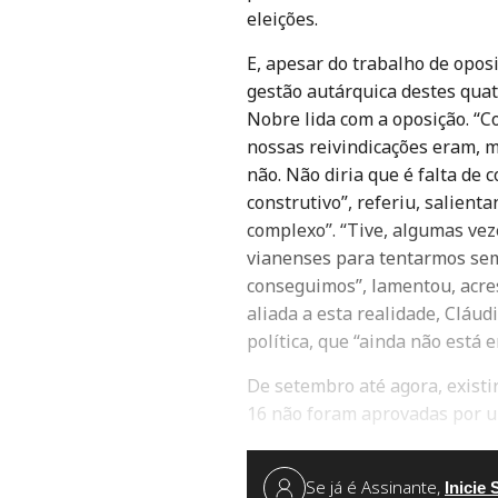
eleições.
E, apesar do trabalho de opos
gestão autárquica destes quat
Nobre lida com a oposição. “C
nossas reivindicações eram, m
não. Não diria que é falta de 
construtivo”, referiu, salient
complexo”. “Tive, algumas vez
vianenses para tentarmos sem
conseguimos”, lamentou, acre
aliada a esta realidade, Cláu
política, que “ainda não está 
De setembro até agora, exist
16 não foram aprovadas por u
Se já é Assinante,
Inicie 