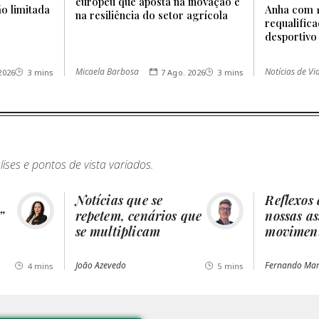
europeu que aposta na inovação e
o limitada
Anha com 1
na resiliência do setor agrícola
requalific
desportivo
Micaela Barbosa
Notícias de V
2026
3 mins
7 Ago. 2026
3 mins
ses e pontos de vista variados.
Notícias que se
Reflexos 
”
repetem, cenários que
nossas as
se multiplicam
movimen
João Azevedo
Fernando Mar
4 mins
5 mins