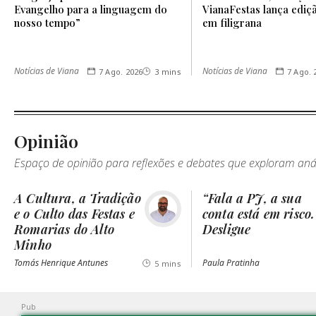
Evangelho para a linguagem do
VianaFestas lança ediçã
nosso tempo”
em filigrana
Notícias de Viana
Notícias de Viana
7 Ago. 2026
3 mins
7 Ago. 
Opinião
Espaço de opinião para reflexões e debates que exploram análi
A Cultura, a Tradição
“Fala a PJ, a sua
e o Culto das Festas e
conta está em risco.
Romarias do Alto
Desligue
Minho
Tomás Henrique Antunes
Paula Pratinha
5 mins