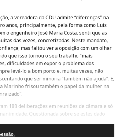
ição, a vereadora da CDU admite “diferenças” na
ro anos, principalmente, pela forma como Luís
om o engenheiro José Maria Costa, senti que as
uitas das vezes, concretizadas. Neste mandato,
confiança, mas faltou ver a oposição com um olhar
ando que isso tornou o seu trabalho “mais
es, dificuldades em expor o problema dos
pre levá-lo a bom porto e, muitas vezes, não
scentando que ser minoria “também não ajuda”. E,
dia Marinho frisou também o papel da mulher na
enraizado”.
iram 188 deliberações em reuniões de câmara e só
nanimidade. Questionada sobre se estes dado
Sessão.