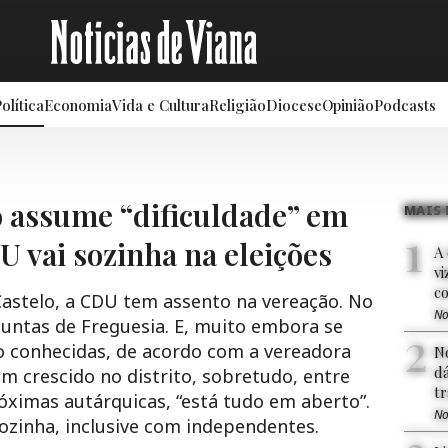
olítica
Economia
Vida e Cultura
Religião
Diocese
Opinião
Podcasts
 assume “dificuldade” em
MAIS 
U vai sozinha na eleições
A
v
c
Castelo, a CDU tem assento na vereação. No
No
/Juntas de Freguesia. E, muito embora se
o conhecidas, de acordo com a vereadora
N
dá
m crescido no distrito, sobretudo, entre
tr
róximas autárquicas, “está tudo em aberto”.
No
ozinha, inclusive com independentes.