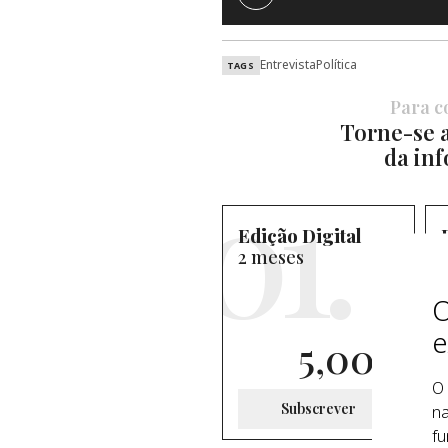
Entrevista
Política
TAGS
Para co
Torne-se a
da inf
Edição Digital
2 meses
O
e
5,00
€
O 
Subscrever
na
fu