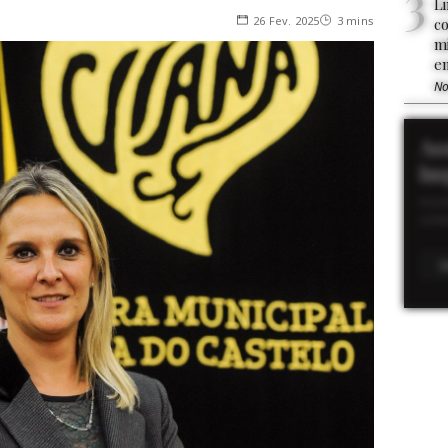
L
26 Fev. 2025
3 mins
c
mi
e
No
As
Im
Acom
cont
S