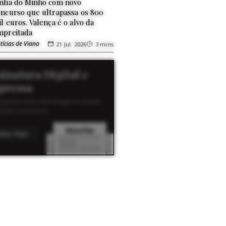
inha do Minho com novo
oncurso que ultrapassa os 800
l euros. Valença é o alvo da
mpreitada
tícias de Viana
21 Jul. 2026
3 mins
sinatura Digital e
pressa
panhe toda a informação e receba
eúdos exclusivos.
aber Mais