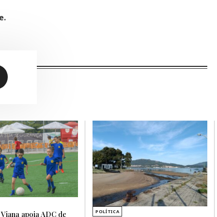
o
e.
POLÍTICA
 Viana apoia ADC de