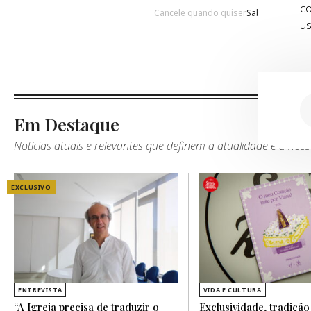
co
Cancele quando quiser
Saber Mais
us
Em Destaque
Notícias atuais e relevantes que definem a atualidade e a nos
EXCLUSIVO
ENTREVISTA
VIDA E CULTURA
“A Igreja precisa de traduzir o
Exclusividade, tradição