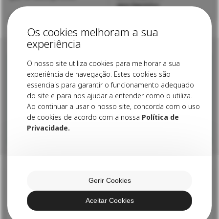
movimentos
João Azevedo
Fernando Martins
5 mins
2 mins
Os cookies melhoram a sua
experiência
O nosso site utiliza cookies para melhorar a sua
experiência de navegação. Estes cookies são
essenciais para garantir o funcionamento adequado
do site e para nos ajudar a entender como o utiliza.
Ao continuar a usar o nosso site, concorda com o uso
de cookies de acordo com a nossa
Política de
Privacidade.
Explore outras
Gerir Cookies
categorias
Aceitar Cookies