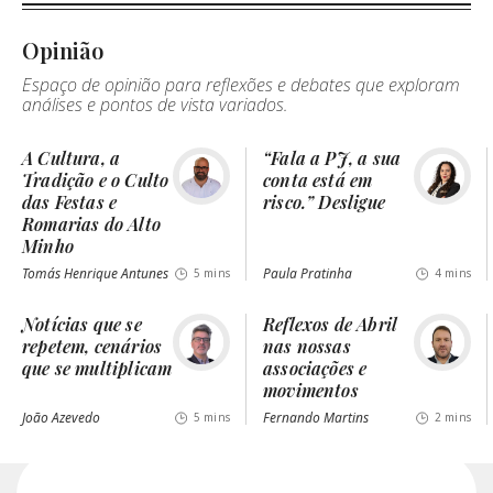
Opinião
Espaço de opinião para reflexões e debates que exploram
análises e pontos de vista variados.
A Cultura, a
“Fala a PJ, a sua
Tradição e o Culto
conta está em
das Festas e
risco.” Desligue
Romarias do Alto
Minho
Tomás Henrique Antunes
Paula Pratinha
5 mins
4 mins
Notícias que se
Reflexos de Abril
repetem, cenários
nas nossas
que se multiplicam
associações e
movimentos
João Azevedo
Fernando Martins
5 mins
2 mins