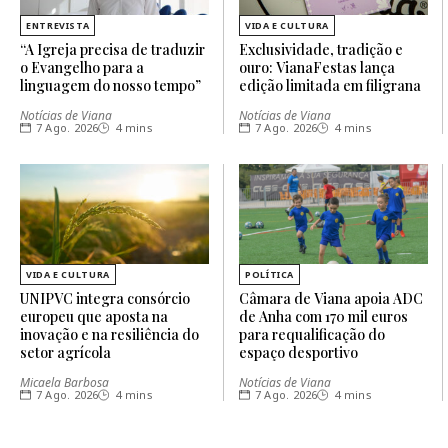
ENTREVISTA
VIDA E CULTURA
“A Igreja precisa de traduzir
Exclusividade, tradição e
o Evangelho para a
ouro: VianaFestas lança
linguagem do nosso tempo”
edição limitada em filigrana
Notícias de Viana
Notícias de Viana
7 Ago. 2026
4 mins
7 Ago. 2026
4 mins
VIDA E CULTURA
POLÍTICA
UNIPVC integra consórcio
Câmara de Viana apoia ADC
europeu que aposta na
de Anha com 170 mil euros
inovação e na resiliência do
para requalificação do
setor agrícola
espaço desportivo
Micaela Barbosa
Notícias de Viana
7 Ago. 2026
4 mins
7 Ago. 2026
4 mins