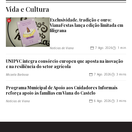
Vida e Cultura
Exclusividade, tradição e ouro:
VianaFestas lança edição limitada em
filigrana
7 Ago. 2026
1 min
Notícias de Viana
UNIPVC integra consórcio europeu que aposta na inovação
e na resiliência do setor agrícola
7 Ago. 2026
3 mins
Micaela Barbosa
Programa Municipal de Apoio aos Cuidadores Informais
reforça apoio às famílias em Viana do Castelo
6 Ago. 2026
3 mins
Notícias de Viana