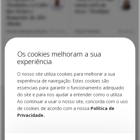
Tradição e o Culto
conta está em
das Festas e
risco.” Desligue
Romarias do Alto
Minho
Tomás Henrique Antunes
Paula Pratinha
5 mins
4 mins
Notícias que se
Reflexos de Abril
repetem, cenários
nas nossas
Os cookies melhoram a sua
que se multiplicam
associações e
experiência
movimentos
João Azevedo
Fernando Martins
5 mins
2 mins
O nosso site utiliza cookies para melhorar a sua
experiência de navegação. Estes cookies são
essenciais para garantir o funcionamento adequado
do site e para nos ajudar a entender como o utiliza.
Ao continuar a usar o nosso site, concorda com o uso
de cookies de acordo com a nossa
Política de
Privacidade.