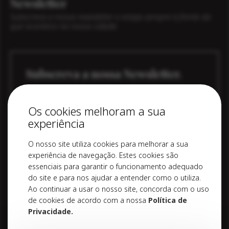
Newsletter
Subscreva a nossa newsletter e esteja sempre à frente do
que acontece na nossa cidade.
Subscreva a nossa Newsletter.
Junte-se à nossa comunidade e receba as últimas notícias de
Viana diretamente no seu E-mail.
Os cookies melhoram a sua
experiência
Saber Mais
O nosso site utiliza cookies para melhorar a sua
experiência de navegação. Estes cookies são
essenciais para garantir o funcionamento adequado
A informar desde 1916. A
do site e para nos ajudar a entender como o utiliza.
Ao continuar a usar o nosso site, concorda com o uso
voz dos vianenses.
de cookies de acordo com a nossa
Política de
Privacidade.
E-mail