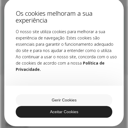
Os cookies melhoram a sua
experiência
O nosso site utiliza cookies para melhorar a sua
experiência de navegação. Estes cookies são
essenciais para garantir o funcionamento adequado
do site e para nos ajudar a entender como o utiliza.
Ao continuar a usar o nosso site, concorda com o uso
de cookies de acordo com a nossa
Política de
Privacidade.
Explore outras
categorias
Gerir Cookies
Aceitar Cookies
Diocese