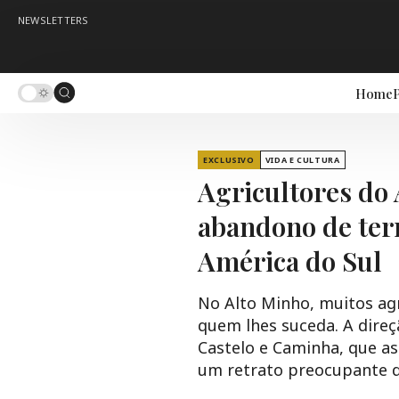
NEWSLETTERS
Home
P
EXCLUSIVO
VIDA E CULTURA
Agricultores do
abandono de ter
América do Sul
No Alto Minho, muitos agr
quem lhes suceda. A direç
Castelo e Caminha, que as
um retrato preocupante d