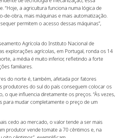
ndente de tecnologia e mecanização, essa
de. “Hoje, a agricultura funciona numa lógica de
-de-obra, mais máquinas e mais automatização.
 sequer permitem o acesso dessas máquinas”,
eamento Agrícola do Instituto Nacional de
das explorações agrícolas, em Portugal, ronda os 14
rte, a média é muito inferior, refletindo a forte
ões familiares.
res do norte é, também, afetada por fatores
 os produtores do sul do país conseguem colocar os
 o que influencia diretamente os preços. “Às vezes,
ias para mudar completamente o preço de um
s cedo ao mercado, o valor tende a ser mais
m produtor vende tomate a 70 cêntimos e, na
 oito cêntimos”, exemplificam.