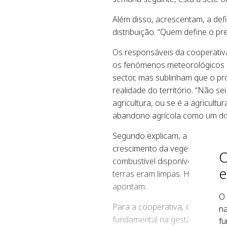
Além disso, acrescentam, a def
distribuição. “Quem define o pr
Os responsáveis da cooperativa
os fenómenos meteorológicos 
sector, mas sublinham que o p
realidade do território. “Não 
agricultura, ou se é a agricult
abandono agrícola como um dos
Segundo explicam, a diminuição 
crescimento da vegetação esp
O
combustível disponível para inc
e
terras eram limpas. Hoje, há m
apontam.
O 
Para a cooperativa, os agricu
na
fundamental na gestão da paisa
fu