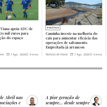
POLÍTICA
 Viana apoia ADC de
70 mil euros para
Caminha investe na melhoria do
ação do espaço
cais para aumentar eficácia das
operações de salvamento.
Empreitada já arrancou
iana
Notícias de Viana
7 Ago. 2026
6 mins
7 Ago. 2026
6 mins
de Abril nas
A pior geração de
sociações e
sempre… desde sempre