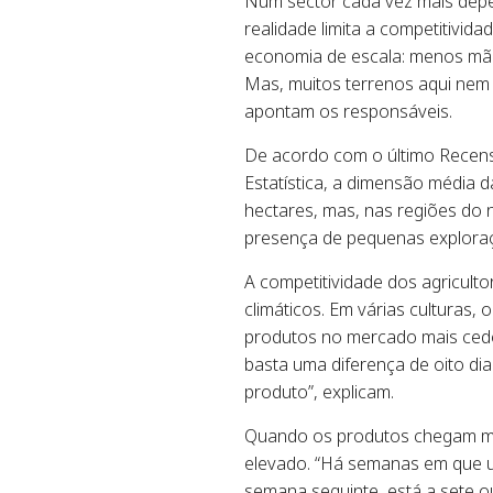
Num sector cada vez mais depe
realidade limita a competitivida
economia de escala: menos mão
Mas, muitos terrenos aqui nem
apontam os responsáveis.
De acordo com o último Recens
Estatística, a dimensão média 
hectares, mas, nas regiões do no
presença de pequenas exploraç
A competitividade dos agriculto
climáticos. Em várias culturas,
produtos no mercado mais cedo,
basta uma diferença de oito d
produto”, explicam.
Quando os produtos chegam mai
elevado. “Há semanas em que u
semana seguinte, está a sete ou