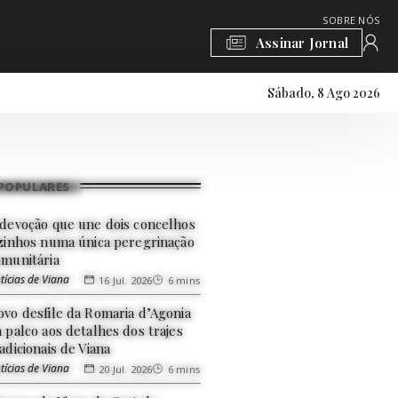
SOBRE NÓS
Assinar Jornal
Sábado, 8 Ago 2026
POPULARES
 devoção que une dois concelhos
izinhos numa única peregrinação
omunitária
tícias de Viana
16 Jul. 2026
6 mins
ovo desfile da Romaria d’Agonia
 palco aos detalhes dos trajes
adicionais de Viana
tícias de Viana
20 Jul. 2026
6 mins