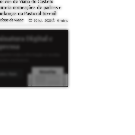
iocese de Viana do Castelo
nuncia nomeações de padres e
udanças na Pastoral Juvenil
tícias de Viana
30 Jul. 2026
6 mins
sinatura Digital e
pressa
panhe toda a informação e receba
eúdos exclusivos.
aber Mais