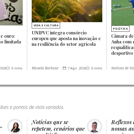
VIDA E CULTURA
POLÍTICA
UNIPVC integra consórcio
 e ouro:
Câmara de
europeu que aposta na inovação e
o limitada
Anha com 1
na resiliência do setor agrícola
requalific
desportivo
Micaela Barbosa
Notícias de V
2026
6 mins
7 Ago. 2026
6 mins
ses e pontos de vista variados.
Notícias que se
Reflexos 
”
repetem, cenários que
nossas as