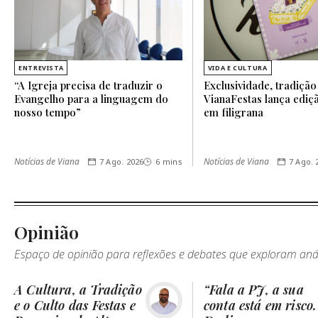
ENTREVISTA
VIDA E CULTURA
“A Igreja precisa de traduzir o
Exclusividade, tradição
Evangelho para a linguagem do
VianaFestas lança ediçã
nosso tempo”
em filigrana
Notícias de Viana
Notícias de Viana
7 Ago. 2026
6 mins
7 Ago. 
Opinião
Espaço de opinião para reflexões e debates que exploram análi
A Cultura, a Tradição
“Fala a PJ, a sua
e o Culto das Festas e
conta está em risco.