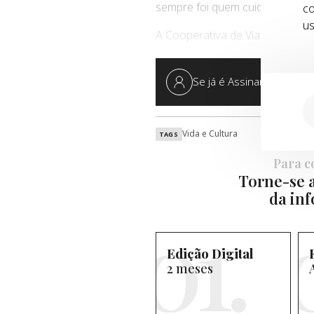
sempre foi quem cuidou da terr
co
us
A Cooperativa de Viana do Cast
Se já é Assinante,
Inicie 
Vida e Cultura
TAGS
Para co
Torne-se a
da inf
Edição Digital
2 meses