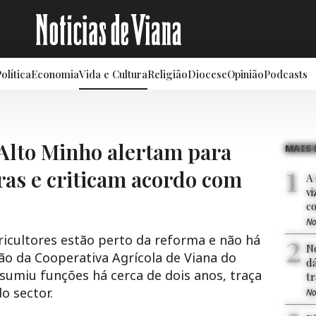
olítica
Economia
Vida e Cultura
Religião
Diocese
Opinião
Podcasts
 Alto Minho alertam para
MAIS 
ras e criticam acordo com
A
v
c
No
icultores estão perto da reforma e não há
N
ão da Cooperativa Agrícola de Viana do
dá
sumiu funções há cerca de dois anos, traça
tr
o sector.
No