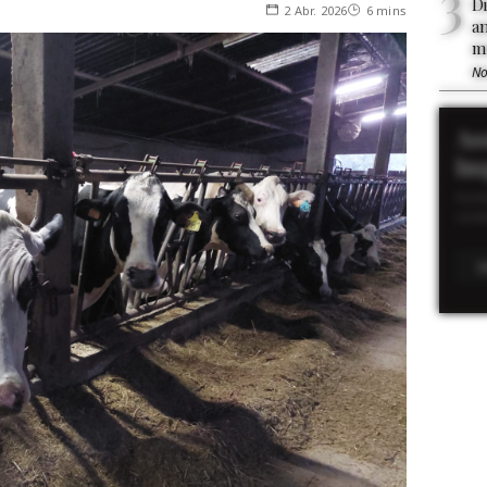
D
2 Abr. 2026
6 mins
a
m
No
As
Im
Acom
cont
S