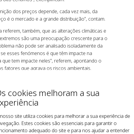
inição dos preços depende, cada vez mais, da
eço é o mercado e a grande distribuição”, contam.
 referem, também, que as alterações climáticas e
extremos são uma preocupação crescente para o
roblema não pode ser analisado isoladamente da
sei se esses fenómenos é que têm impacte na
ura que tem impacte neles”, referem, apontando o
 fatores que agrava os riscos ambientais.
da atividade agrícola e do pastoreio levou ao
ontânea nos montes, aumentando a quantidade de
s cookies melhoram a sua
êndios. “Antigamente, havia animais a pastar e as
xperiência
uito abandono e a floresta encostou às casas”,
nosso site utiliza cookies para melhorar a sua experiência de
ltores continuam a desempenhar um papel
vegação. Estes cookies são essenciais para garantir o
gem e na prevenção de incêndios. “O agricultor
ncionamento adequado do site e para nos ajudar a entender