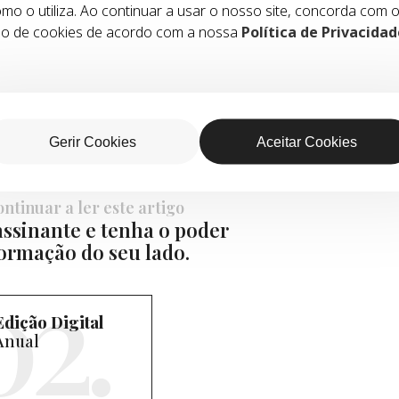
a”, defendem.
mo o utiliza. Ao continuar a usar o nosso site, concorda com 
o de cookies de acordo com a nossa
Política de Privacidad
elo e Caminha conta, atualmente, com cerca d
Sessão.
Gerir Cookies
Aceitar Cookies
ntinuar a ler este artigo
ssinante e tenha o poder
ormação do seu lado.
Edição Digital
Anual