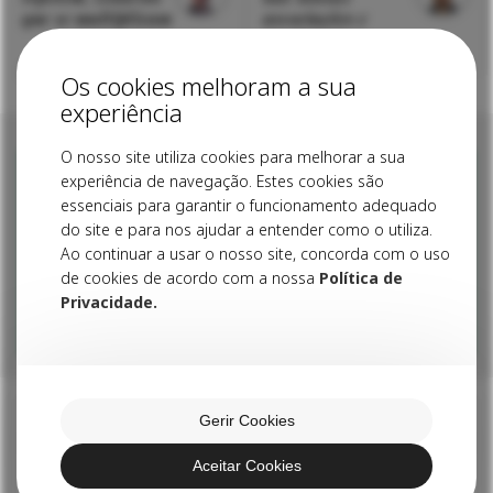
que se multiplicam
associações e
movimentos
João Azevedo
Fernando Martins
5 mins
2 mins
Os cookies melhoram a sua
experiência
O nosso site utiliza cookies para melhorar a sua
experiência de navegação. Estes cookies são
essenciais para garantir o funcionamento adequado
do site e para nos ajudar a entender como o utiliza.
Ao continuar a usar o nosso site, concorda com o uso
de cookies de acordo com a nossa
Política de
Privacidade.
Explore outras
Gerir Cookies
categorias
Aceitar Cookies