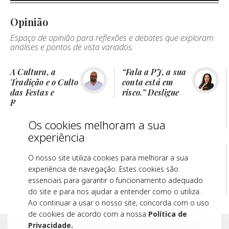
Opinião
Espaço de opinião para reflexões e debates que exploram
análises e pontos de vista variados.
A Cultura, a
“Fala a PJ, a sua
Tradição e o Culto
conta está em
das Festas e
risco.” Desligue
Romarias do Alto
Minho
Os cookies melhoram a sua
Tomás Henrique Antunes
Paula Pratinha
5 mins
4 mins
experiência
Notícias que se
Reflexos de Abril
O nosso site utiliza cookies para melhorar a sua
repetem, cenários
nas nossas
experiência de navegação. Estes cookies são
que se multiplicam
associações e
movimentos
essenciais para garantir o funcionamento adequado
do site e para nos ajudar a entender como o utiliza.
João Azevedo
Fernando Martins
5 mins
2 mins
Ao continuar a usar o nosso site, concorda com o uso
de cookies de acordo com a nossa
Política de
Privacidade.