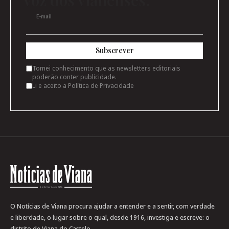
voz dos vianenses.
E-mail
Subscrever
Tomei conhecimento que as newsletters editoriais
poderão conter publicidade.
Li e aceito a
Política de Privacidade
O Notícias de Viana procura ajudar a entender e a sentir, com verdade
e liberdade, o lugar sobre o qual, desde 1916, investiga e escreve: o
distrito de Viana do Castelo.