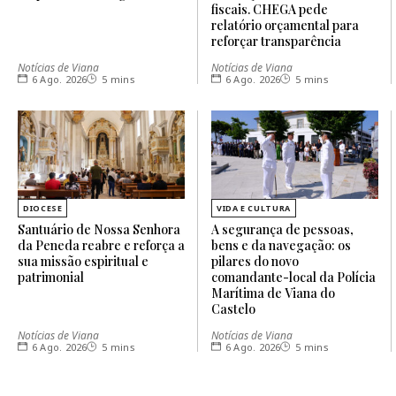
fiscais. CHEGA pede
relatório orçamental para
reforçar transparência
Notícias de Viana
Notícias de Viana
6 Ago. 2026
5 mins
6 Ago. 2026
5 mins
DIOCESE
VIDA E CULTURA
Santuário de Nossa Senhora
A segurança de pessoas,
da Peneda reabre e reforça a
bens e da navegação: os
sua missão espiritual e
pilares do novo
patrimonial
comandante-local da Polícia
Marítima de Viana do
Castelo
Notícias de Viana
Notícias de Viana
6 Ago. 2026
5 mins
6 Ago. 2026
5 mins