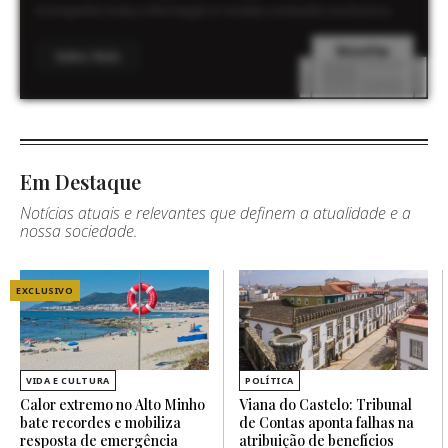
Acompanhe toda a informação e receba conteúdos exclusivos.
Saber Mais
Em Destaque
Notícias atuais e relevantes que definem a atualidade e a
nossa sociedade.
EXCLUSIVO
VIDA E CULTURA
POLÍTICA
Calor extremo no Alto Minho
Viana do Castelo: Tribunal
bate recordes e mobiliza
de Contas aponta falhas na
resposta de emergência
atribuição de benefícios