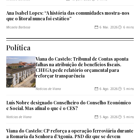
Ana Isabel Lopes: “A história das comunidades mostra-nos
que o litoral nunca foi estático”
6 Mai. 2026
6 mins
Micaela Barbosa
Política
Viana do Castelo: Tribunal de Contas aponta
falhas na atribuição de benefícios fiscais.
CHEGA pede relatório orçamental para
reforçar transparência
6 Ago. 2026
5 mins
Notícias de Viana
Luís Nobre designado Conselheiro do Conselho Económico
e Social. Mas afinal o que é o CES?
5 Ago. 2026
5 mins
Notícias de Viana
Viana do Castelo: CP reforça a operação ferroviária durante
a Romaria da Senhora d’Agonia. PSD diz que se devem