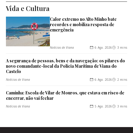
Vida e Cultura
Calor extremo no Alto Minho bate
recordes e mobiliza resposta de
emergência
6 Ago. 2026
3 mins
Notícias de Viana
A segurança de pessoas, bens e da navegação: os pilares do
novo comandante-local da Polícia Marítima de Viana do
Castelo
6 Ago. 2026
2 mins
Notícias de Viana
Caminha: Escola de Vilar de Mouros, que estava em risco de
encerrar, não vai fechar
5 Ago. 2026
3 mins
Notícias de Viana