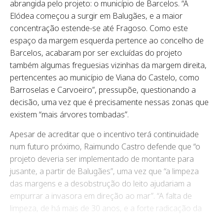
abrangida pelo projeto: o município de Barcelos. “A
Elódea começou a surgir em Balugães, e a maior
concentração estende-se até Fragoso. Como este
espaço da margem esquerda pertence ao concelho de
Barcelos, acabaram por ser excluídas do projeto
também algumas freguesias vizinhas da margem direita,
pertencentes ao município de Viana do Castelo, como
Barroselas e Carvoeiro”, pressupõe, questionando a
decisão, uma vez que é precisamente nessas zonas que
existem “mais árvores tombadas”.
Apesar de acreditar que o incentivo terá continuidade
num futuro próximo, Raimundo Castro defende que “o
projeto deveria ser implementado de montante para
jusante, a partir de Balugães”, uma vez que “a limpeza
das margens e a desobstrução do leito ajudariam a
empurrar a invasora em direção ao mar”. “A falta de
limpeza, de há mais de 30 anos, e a forte radicação da