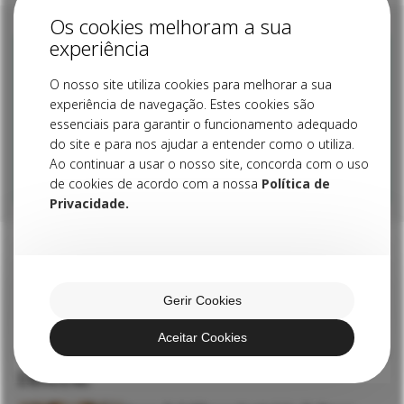
Os cookies melhoram a sua
experiência
O nosso site utiliza cookies para melhorar a sua
experiência de navegação. Estes cookies são
essenciais para garantir o funcionamento adequado
do site e para nos ajudar a entender como o utiliza.
Ao continuar a usar o nosso site, concorda com o uso
de cookies de acordo com a nossa
Política de
Privacidade.
Explore outras
categorias
Gerir Cookies
Aceitar Cookies
Diocese