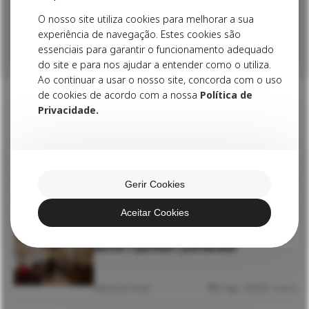
O nosso site utiliza cookies para melhorar a sua
experiência de navegação. Estes cookies são
essenciais para garantir o funcionamento adequado
do site e para nos ajudar a entender como o utiliza.
Ao continuar a usar o nosso site, concorda com o uso
de cookies de acordo com a nossa
Política de
Explore outras
Privacidade.
categorias
Gerir Cookies
Diocese
Aceitar Cookies
Arcos de Valdevez: Santuário de Nossa
Senhora da Peneda reabre e reforça a sua
missão espiritual e patrimonial
6 Ago. 2026
4 mins
Notícias de Viana