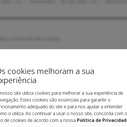
Micaela Barbosa
Notícias de V
 2026
1 min
7 Ago. 2026
1 min
ses e pontos de vista variados.
Notícias que se
Reflexos 
”
repetem, cenários que
nossas as
se multiplicam
movimen
s cookies melhoram a sua
xperiência
João Azevedo
Fernando Mar
4 mins
5 mins
nosso site utiliza cookies para melhorar a sua experiência de
vegação. Estes cookies são essenciais para garantir o
ncionamento adequado do site e para nos ajudar a entender
mo o utiliza. Ao continuar a usar o nosso site, concorda com 
o de cookies de acordo com a nossa
Política de Privacidad