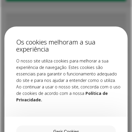
Explore outras
categorias
Os cookies melhoram a sua
experiência
Diocese
O nosso site utiliza cookies para melhorar a sua
experiência de navegação. Estes cookies são
Arcos de Valdevez: Santuário de Nossa
essenciais para garantir o funcionamento adequado
Senhora da Peneda reabre e reforça a sua
missão espiritual e patrimonial
do site e para nos ajudar a entender como o utiliza.
Ao continuar a usar o nosso site, concorda com o uso
de cookies de acordo com a nossa
Política de
6 Ago. 2026
4 mins
Notícias de Viana
Privacidade.
JUBIGO 2026: Jovens diocesanos de Viana do Castelo
viveram uma semana de fé, partilha e missão
4 Ago. 2026
7 mins
Notícias de Viana
Gerir Cookies