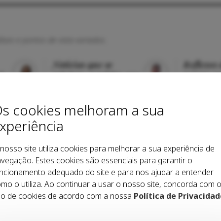
ses e pontos de vista variados.
Notícias que se
Reflexos 
”
repetem, cenários que
nossas as
se multiplicam
movimen
s cookies melhoram a sua
João Azevedo
Fernando Mar
4 mins
5 mins
xperiência
nosso site utiliza cookies para melhorar a sua experiência de
vegação. Estes cookies são essenciais para garantir o
ncionamento adequado do site e para nos ajudar a entender
mo o utiliza. Ao continuar a usar o nosso site, concorda com 
o de cookies de acordo com a nossa
Política de Privacidad