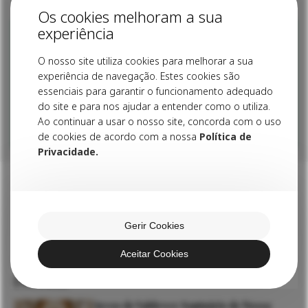
Os cookies melhoram a sua
experiência
O nosso site utiliza cookies para melhorar a sua
experiência de navegação. Estes cookies são
essenciais para garantir o funcionamento adequado
do site e para nos ajudar a entender como o utiliza.
Ao continuar a usar o nosso site, concorda com o uso
de cookies de acordo com a nossa
Política de
Privacidade.
Explore outras
categorias
Gerir Cookies
Aceitar Cookies
Diocese
Arcos de Valdevez: Santuário de Nossa