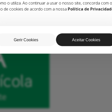
”
repetem, cenários que
nossas as
mo o utiliza. Ao continuar a usar o nosso site, concorda com 
se multiplicam
movimen
o de cookies de acordo com a nossa
Política de Privacidad
João Azevedo
Fernando Mar
4 mins
5 mins
Gerir Cookies
Aceitar Cookies