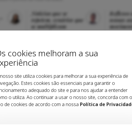
Notícias que se
Reflexos 
”
repetem, cenários que
nossas as
se multiplicam
movimen
João Azevedo
Fernando Mar
4 mins
5 mins
s cookies melhoram a sua
xperiência
nosso site utiliza cookies para melhorar a sua experiência de
vegação. Estes cookies são essenciais para garantir o
ncionamento adequado do site e para nos ajudar a entender
mo o utiliza. Ao continuar a usar o nosso site, concorda com 
o de cookies de acordo com a nossa
Política de Privacidad