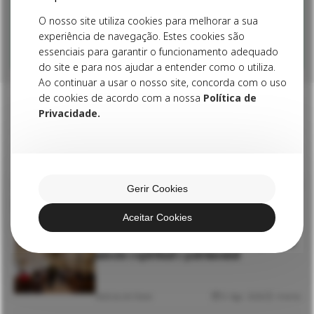
O nosso site utiliza cookies para melhorar a sua
experiência de navegação. Estes cookies são
essenciais para garantir o funcionamento adequado
do site e para nos ajudar a entender como o utiliza.
Ao continuar a usar o nosso site, concorda com o uso
de cookies de acordo com a nossa
Política de
Explore outras
Privacidade.
categorias
Gerir Cookies
Diocese
Aceitar Cookies
Arcos de Valdevez: Santuário de Nossa
Senhora da Peneda reabre e reforça a sua
missão espiritual e patrimonial
6 Ago. 2026
4 mins
Notícias de Viana