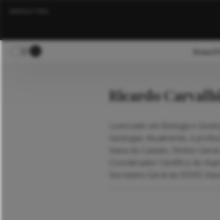
NEWSLETTERS
Home
Po
Ricardo Carvalh
Licenciado em Biologia e Geolo
Geologia). Atualmente, é profes
Viana do Castelo, Diretor-Ger
Coordenador Científico do Asp
Secretário-Geral da SEDES Vian