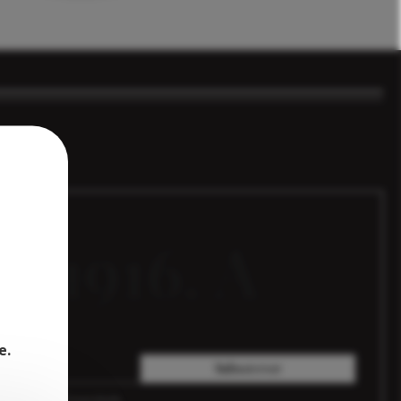
e 1916. A
es.
o
e.
Subscrever
 a
Política de Privacidade