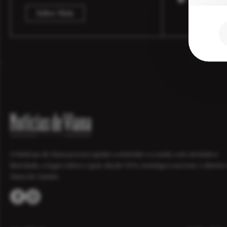
Saber Mais
O Notícias de Viana procura ajudar a entender e a sentir, com verdade e
liberdade, o lugar sobre o qual, desde 1916, investiga e escreve: o distrito
Viana do Castelo.