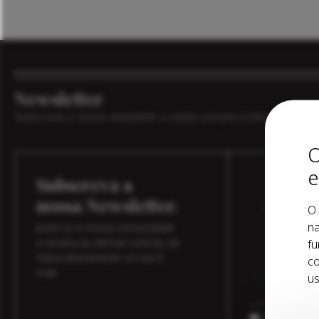
Newsletter
Subscreva a nossa newsletter e esteja sempre à frente do que
O
e
Subscreva a
A 
nossa Newsletter.
O 
na
Junte-se à nossa comunidade
vo
e receba as últimas notícias de
fu
Viana diretamente no seu E-
co
mail.
us
E-mail
Tomei conhecim