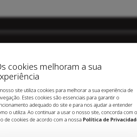
 acontece na nossa cidade.
s cookies melhoram a sua
xperiência
informar desd
nosso site utiliza cookies para melhorar a sua experiência de
vegação. Estes cookies são essenciais para garantir o
z dos vianens
ncionamento adequado do site e para nos ajudar a entender
mo o utiliza. Ao continuar a usar o nosso site, concorda com 
o de cookies de acordo com a nossa
Política de Privacidad
ento que as newsletters editoriais poderão conter publicidade.
Li e aceito