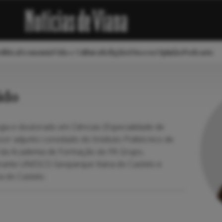
lítica
Economia
Vida e Cultura
Religião
Diocese
Opinião
Podcasts
ido
gia e doutorado em Ciências (Especialidade de
sor adjunto convidado do Instituto Politécnico de
al da Academia de Formação do PA Grupo,
irante UNESCO Geoparque Viana do Castelo e
a do Castelo.